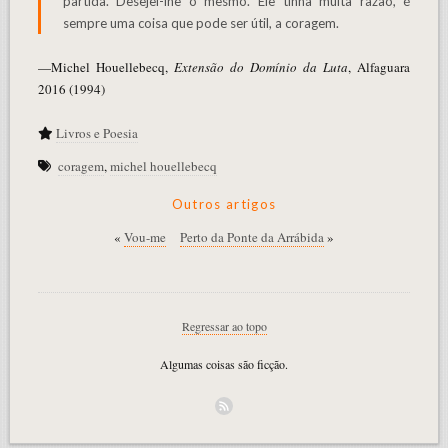
partida. Desejei-lhe o mesmo. Ele tinha muita razão, é
sempre uma coisa que pode ser útil, a coragem.
—Michel Houellebecq,
Extensão do Domínio da Luta
, Alfaguara
2016 (1994)
Livros e Poesia
coragem
,
michel houellebecq
Outros artigos
«
Vou-me
Perto da Ponte da Arrábida
»
Regressar ao topo
Algumas coisas são ficção.