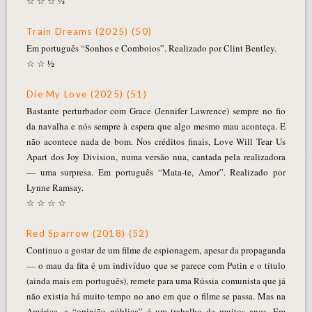
☆ ☆ ☆ ½
Train Dreams (2025) (50)
Em português “Sonhos e Comboios”. Realizado por Clint Bentley.
☆ ☆ ½
Die My Love (2025) (51)
Bastante perturbador com Grace (Jennifer Lawrence) sempre no fio
da navalha e nós sempre à espera que algo mesmo mau aconteça. E
não acontece nada de bom. Nos créditos finais, Love Will Tear Us
Apart dos Joy Division, numa versão nua, cantada pela realizadora
— uma surpresa. Em português “Mata-te, Amor”. Realizado por
Lynne Ramsay.
☆ ☆ ☆ ☆
Red Sparrow (2018) (52)
Continuo a gostar de um filme de espionagem, apesar da propaganda
— o mau da fita é um indivíduo que se parece com Putin e o título
(ainda mais em português), remete para uma Rússia comunista que já
não existia há muito tempo no ano em que o filme se passa. Mas na
América, a “opinião pública” é um trabalho de muitos anos. Em