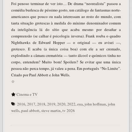
Foi penoso terminar de ver isto… De drama “neorealista” passou a
comédia burlesca de péssimo gosto, um catálogo de fantasmas norte-
americanos que pouco ou nada interessam ao resto do mundo, com
tanta situação grotescas à medida do mínimo denominador comum
da inteligência lá do sítio que acaba mesmo por desafiar a
compreensão (se calhar é psicologia inversa). Frank rouba o quadro
Nighthawks de Edward Hopper — o original — eu avisei —,
grotesco. E acaba (a única coisa boa) com ele a ser cremado,
explodindo a câmara crematória — tanto álcool e químicos tinha no
corpo, entendem? Muito bom! Spoilers? Se evitar que uma única
pessoa não perca tempo, já valeu a pena. Em português “No Limite”.
Criado por Paul Abbott e John Wells.
☆
Cinema e TV
2016
,
2017
,
2018
,
2019
,
2020
,
2022
,
eua
,
john hoffman
,
john
wells
,
paul abbott
,
steve martin
,
tv 2026