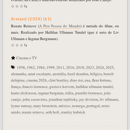
☆ ☆ ☆ ½
Armand (2024) (61)
Renate Reinsve (
A Pior Pessoa do Mundo
) é metade do filme, ou
mais. Realizado por Halfdan Ullmann Tøndel (que é neto de Liv
Ullmann e Ingmar Bergmann).
☆ ☆ ☆ ½
Cinema e TV
1958
,
1962
,
1984
,
1999
,
2011
,
2016
,
2018
,
2023
,
2024
,
2025
,
alemanha
,
amat escalante
,
austrália
,
basil dearden
,
bélgica
,
benoît
delépine
,
cinema 2026
,
clint bentley
,
dino risi
,
eua
,
fleur fortune
,
frança
,
francis lawrence
,
gustave kervern
,
halfdan ullmann tøndel
,
harris dickinson
,
ingmar bergman
,
itália
,
jennifer lawrence
,
joão
canijo
,
john cassavetes
,
jonathan teplitzky
,
joy division
,
liv ullmann
,
lynne ramsay
,
mary bronstein
,
méxico
,
noruega
,
portugal
,
reino
unido
,
renate reinsve
,
seth holt
,
stanley kubrick