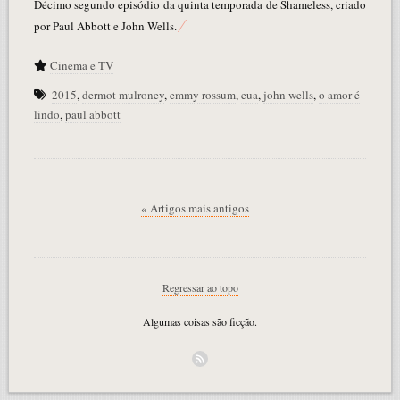
Décimo segundo episódio da quinta temporada de Shameless, criado
por Paul Abbott e John Wells.
Cinema e TV
2015
,
dermot mulroney
,
emmy rossum
,
eua
,
john wells
,
o amor é
lindo
,
paul abbott
« Artigos mais antigos
Regressar ao topo
Algumas coisas são ficção.