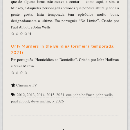
que de alguma forma não estava a contar —
como aqui
, e sim, o
Mickey, é daqueles personagens odiosos que por esta altura já toda a
gente gosta. Esta temporada tem episódios muito bons,
designadamente o último. Em português “No Limite”. Criado por
Paul Abbott e John Wells.
☆ ☆ ☆ ☆ ½
Only Murders In the Building (primeira temporada,
2021)
Em português “Homicídios ao Domicílio”. Criado por John Hoffman
e Steve Martin.
☆ ☆ ☆ ☆
Cinema e TV
2012
,
2013
,
2014
,
2015
,
2021
,
eua
,
john hoffman
,
john wells
,
paul abbott
,
steve martin
,
tv 2026