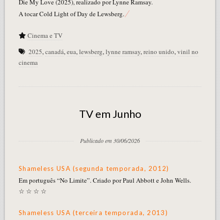
Die My Love (2025), realizado por Lynne Ramsay.
A tocar Cold Light of Day de Lewsberg.
Cinema e TV
2025
,
canadá
,
eua
,
lewsberg
,
lynne ramsay
,
reino unido
,
vinil no
cinema
TV em Junho
Publicado em 30/06/2026
Shameless USA (segunda temporada, 2012)
Em português “No Limite”. Criado por Paul Abbott e John Wells.
☆ ☆ ☆ ☆
Shameless USA (terceira temporada, 2013)