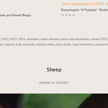
The Conversation (1974) (
Em português “O Vigilante”. Realiz
izado por Edward Berger.
☆ ☆ ☆ ☆
9
,
2022
,
2023
,
2024
,
alemanha
,
anders thomas jensen
,
bart freundlich
,
cinema 2025
ford coppola
,
kelly reichardt
,
michael mann
,
reino unido
,
roger donaldson
,
susanne b
Sheep
Publicado em 10/03/2025