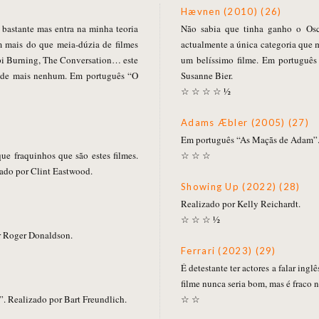
Hævnen (2010) (26)
bastante mas entra na minha teoria
Não sabia que tinha ganho o Osca
m mais do que meia-dúzia de filmes
actualmente a única categoria que m
pi Burning, The Conversation… este
um belíssimo filme. Em portuguê
 de mais nenhum. Em português “O
Susanne Bier.
☆ ☆ ☆ ☆ ½
Adams Æbler (2005) (27)
Em português “As Maçãs de Adam”.
ue fraquinhos que são estes filmes.
☆ ☆ ☆
ado por Clint Eastwood.
Showing Up (2022) (28)
Realizado por Kelly Reichardt.
☆ ☆ ☆ ½
r Roger Donaldson.
Ferrari (2023) (29)
É detestante ter actores a falar ingl
filme nunca seria bom, mas é fraco 
 Realizado por Bart Freundlich.
☆ ☆