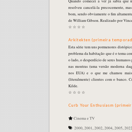
Quando comecei a ver já sabia que 
resolveu cancelá-la precocemente, mas
bom, sendo obviamente o fim altamente 
de William Gibson. Realizado por Vince
☆ ☆ ☆ ☆
Arkitekten (primeira tempor
Esta série tem uns pormenores distópic
problema da habitação que é o tema cen
o lado, o desperdício de seres humano
nas montras (uma versão moderna daq
nos EUA) e o que me chamou mais a
(literalmente) clientes com o banco. 
Kilde.
☆ ☆ ☆ ☆
Curb Your Enthusiasm (prime
Cinema e TV
2000
,
2001
,
2002
,
2004
,
2005
,
202