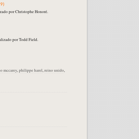
59)
izado por Christophe Honoré.
)
lizado por Todd Field.
eo mccarey
,
philippe harel
,
reino unido
,