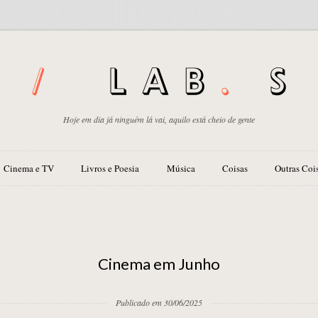
Hoje em dia já ninguém lá vai, aquilo está cheio de gente
Cinema e TV
Livros e Poesia
Música
Coisas
Outras Coi
Cinema em Junho
Publicado em 30/06/2025