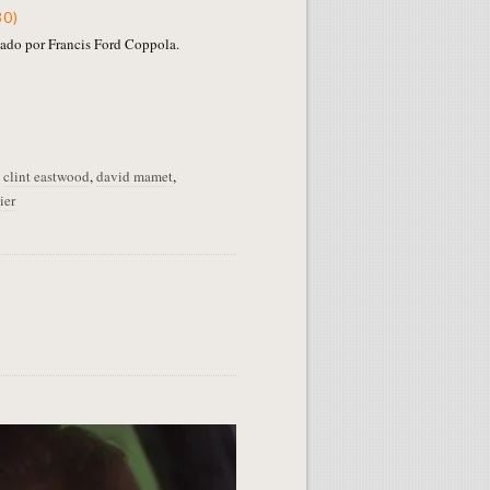
30)
ado por Francis Ford Coppola.
,
clint eastwood
,
david mamet
,
ier