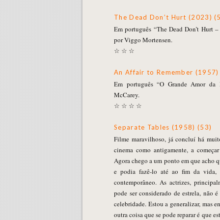
The Dead Don’t Hurt (2023) (
Em português “The Dead Don’t Hurt –
por Viggo Mortensen.
☆ ☆ ☆
An Affair to Remember (1957)
Em português “O Grande Amor da M
McCarey.
☆ ☆ ☆ ☆
Separate Tables (1958) (53)
Filme maravilhoso, já concluí há muit
cinema como antigamente, a começar n
Agora chego a um ponto em que acho qu
e podia fazê-lo até ao fim da vida,
contemporâneo. As actrizes, principa
pode ser considerado de estrela, não 
celebridade. Estou a generalizar, mas 
outra coisa que se pode reparar é que es