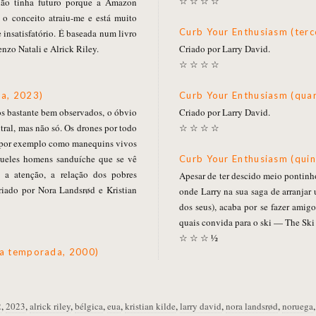
☆ ☆ ☆ ☆
não tinha futuro porque a Amazon
 o conceito atraiu-me e está muito
Curb Your Enthusiasm (ter
insatisfatório. É baseada num livro
nzo Natali e Alrick Riley.
Criado por Larry David.
☆ ☆ ☆ ☆
ada, 2023)
Curb Your Enthusiasm (qu
os bastante bem observados, o óbvio
Criado por Larry David.
tral, mas não só. Os drones por todo
☆ ☆ ☆ ☆
s por exemplo como manequins vivos
ueles homens sanduíche que se vê
Curb Your Enthusiasm (qu
 atenção, a relação dos pobres
Apesar de ter descido meio pontinh
Criado por Nora Landsrød e Kristian
onde Larry na sua saga de arranja
dos seus), acaba por se fazer amigo
quais convida para o ski — The Ski 
☆ ☆ ☆ ½
ira temporada, 2000)
2
,
2023
,
alrick riley
,
bélgica
,
eua
,
kristian kilde
,
larry david
,
nora landsrød
,
noruega