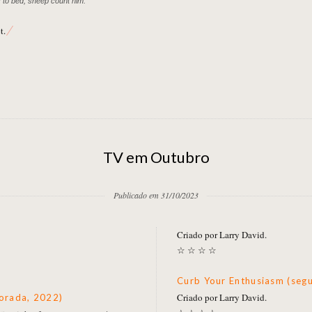
to bed, sheep count him.
t.
TV em Outubro
Publicado em 31/10/2023
Criado por Larry David.
☆ ☆ ☆ ☆
Curb Your Enthusiasm (se
Criado por Larry David.
porada, 2022)