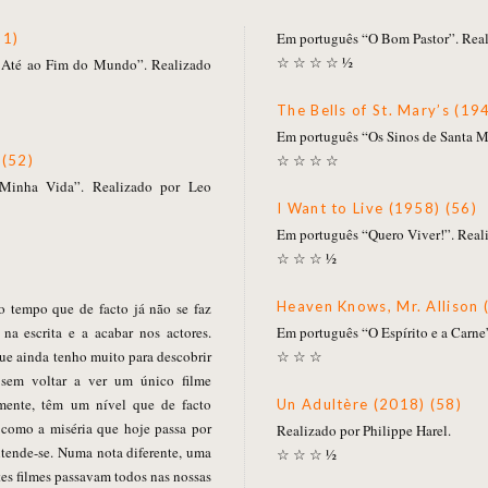
Em português “O Bom Pastor”. Rea
51)
☆ ☆ ☆ ☆ ½
 Até ao Fim do Mundo”. Realizado
The Bells of St. Mary’s (19
Em português “Os Sinos de Santa M
☆ ☆ ☆ ☆
 (52)
inha Vida”. Realizado por Leo
I Want to Live (1958) (56)
Em português “Quero Viver!”. Real
☆ ☆ ☆ ½
Heaven Knows, Mr. Allison 
o tempo que de facto já não se faz
a escrita e a acabar nos actores.
Em português “O Espírito e a Carne
e ainda tenho muito para descobrir
☆ ☆ ☆
 sem voltar a ver um único filme
lmente, têm um nível que de facto
Un Adultère (2018) (58)
é como a miséria que hoje passa por
Realizado por Philippe Harel.
entende-se. Numa nota diferente, uma
☆ ☆ ☆ ½
tes filmes passavam todos nas nossas