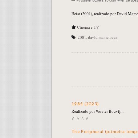
— My motherfucker’s so cool, when he goes 
Heist (2001), realizado por David Mame
Cinema e TV
2001
,
david mamet
,
eua
1985 (2023)
Realizado por Wouter Bouvijn.
☆ ☆ ☆ ☆
The Peripheral (primeira tem