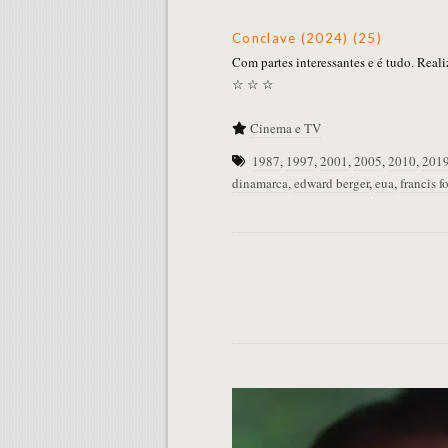
Conclave (2024) (25)
Com partes interessantes e é tudo. Real
☆ ☆ ☆
Cinema e TV
1987
,
1997
,
2001
,
2005
,
2010
,
201
dinamarca
,
edward berger
,
eua
,
francis 