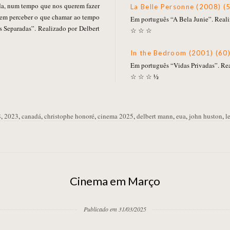
ida, num tempo que nos querem fazer
La Belle Personne (2008) (
 sem perceber o que chamar ao tempo
Em português “A Bela Junie”. Real
 Separadas”. Realizado por Delbert
☆ ☆ ☆
In the Bedroom (2001) (60
Em português “Vidas Privadas”. Rea
☆ ☆ ☆ ½
8
,
2023
,
canadá
,
christophe honoré
,
cinema 2025
,
delbert mann
,
eua
,
john huston
,
l
Cinema em Março
Publicado em 31/03/2025