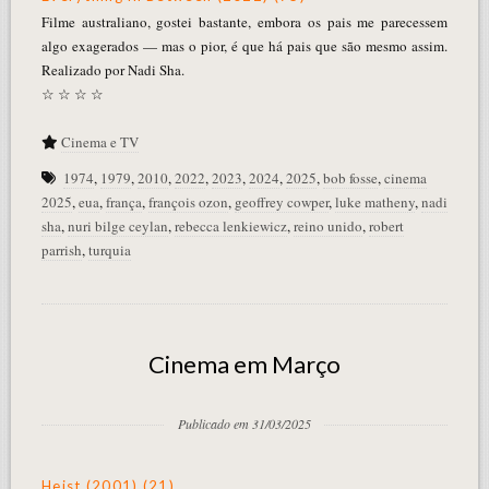
Filme australiano, gostei bastante, embora os pais me parecessem
algo exagerados — mas o pior, é que há pais que são mesmo assim.
Realizado por Nadi Sha.
☆ ☆ ☆ ☆
Cinema e TV
1974
,
1979
,
2010
,
2022
,
2023
,
2024
,
2025
,
bob fosse
,
cinema
2025
,
eua
,
frança
,
françois ozon
,
geoffrey cowper
,
luke matheny
,
nadi
sha
,
nuri bilge ceylan
,
rebecca lenkiewicz
,
reino unido
,
robert
parrish
,
turquia
Cinema em Março
Publicado em 31/03/2025
Heist (2001) (21)