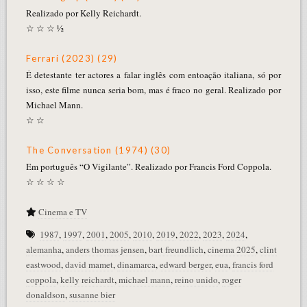
Realizado por Kelly Reichardt.
☆ ☆ ☆ ½
Ferrari (2023) (29)
É detestante ter actores a falar inglês com entoação italiana, só por
isso, este filme nunca seria bom, mas é fraco no geral. Realizado por
Michael Mann.
☆ ☆
The Conversation (1974) (30)
Em português “O Vigilante”. Realizado por Francis Ford Coppola.
☆ ☆ ☆ ☆
Cinema e TV
1987
,
1997
,
2001
,
2005
,
2010
,
2019
,
2022
,
2023
,
2024
,
alemanha
,
anders thomas jensen
,
bart freundlich
,
cinema 2025
,
clint
eastwood
,
david mamet
,
dinamarca
,
edward berger
,
eua
,
francis ford
coppola
,
kelly reichardt
,
michael mann
,
reino unido
,
roger
donaldson
,
susanne bier