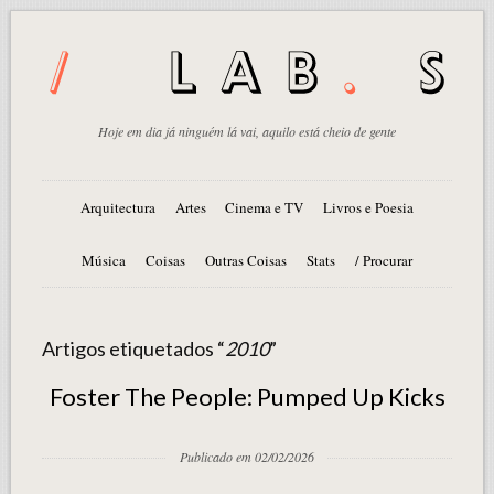
Hoje em dia já ninguém lá vai, aquilo está cheio de gente
Arquitectura
Artes
Cinema e TV
Livros e Poesia
Música
Coisas
Outras Coisas
Stats
/ Procurar
Artigos etiquetados “
2010
”
Foster The People: Pumped Up Kicks
Publicado em 02/02/2026