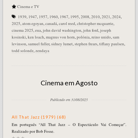
Cinema e TV
1939
,
1947
,
1957
,
1960
,
1967
,
1995
,
2008
,
2010
,
2021
,
2024
,
2025
,
atom egoyan
,
canadá
,
carol reed
,
christopher mcquarrie
,
cinema 2025
,
eua
,
john david washington
,
john ford
,
joseph
kosinski
,
ken loach
,
magnus von horn
,
polónia
,
reino unido
,
sam
levinson
,
samuel fuller
,
sidney lumet
,
stephen frears
,
tiffany paulsen
,
todd solondz
,
zendaya
Cinema em Agosto
Publicado em 31/08/2025
All That Jazz (1979) (68)
Em português “All That Jazz – O Espectáculo Vai Começar”.
Realizado por Bob Fosse.
☆ ☆ ☆