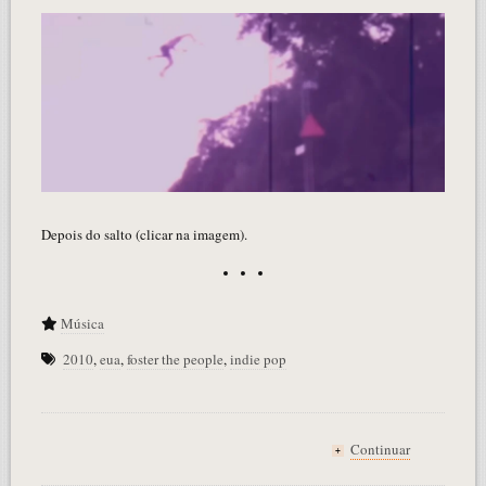
Depois do salto (clicar na imagem).
Música
2010
,
eua
,
foster the people
,
indie pop
Continuar
+