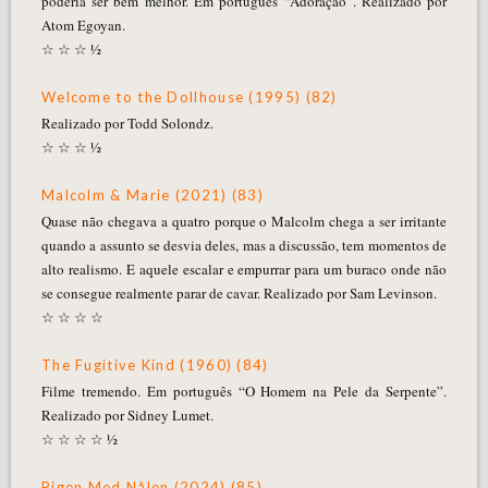
poderia ser bem melhor. Em português “Adoração”. Realizado por
Atom Egoyan.
☆ ☆ ☆ ½
Welcome to the Dollhouse (1995) (82)
Realizado por Todd Solondz.
☆ ☆ ☆ ½
Malcolm & Marie (2021) (83)
Quase não chegava a quatro porque o Malcolm chega a ser irritante
quando a assunto se desvia deles, mas a discussão, tem momentos de
alto realismo. E aquele escalar e empurrar para um buraco onde não
se consegue realmente parar de cavar. Realizado por Sam Levinson.
☆ ☆ ☆ ☆
The Fugitive Kind (1960) (84)
Filme tremendo. Em português “O Homem na Pele da Serpente”.
Realizado por Sidney Lumet.
☆ ☆ ☆ ☆ ½
Pigen Med Nålen (2024) (85)