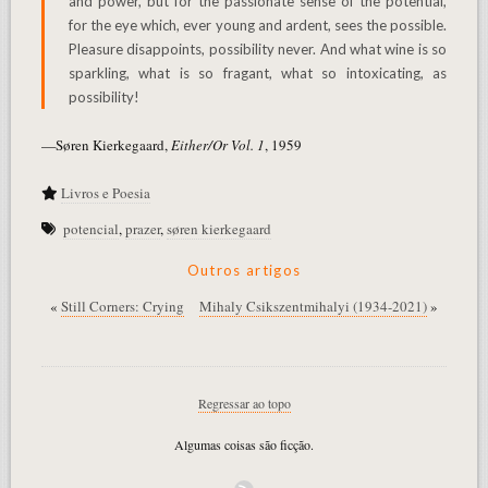
and power, but for the passionate sense of the potential,
for the eye which, ever young and ardent, sees the possible.
Pleasure disappoints, possibility never. And what wine is so
sparkling, what is so fragant, what so intoxicating, as
possibility!
—Søren Kierkegaard,
Either/Or Vol. 1
, 1959
Livros e Poesia
potencial
,
prazer
,
søren kierkegaard
Outros artigos
«
Still Corners: Crying
Mihaly Csikszentmihalyi (1934-2021)
»
Regressar ao topo
Algumas coisas são ficção.