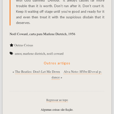
with God damned “L’Amour.” It always causes far more
trouble than it is worth. Don’t run after it. Don’t court it.
Keep it waiting off stage until you’re good and ready for it
and even then treat it with the suspicious disdain that it
deserves.
Noël Coward, carta para Marlene Dietrich, 1956
Outras Coisas
amor
,
marlene dietrich
,
noël coward
Outros artigos
«
The Beatles: Don’t Let Me Down
Alva Noto: HYbr:ID oval p-
dance
»
Regressar ao topo
Algumas coisas são ficção.