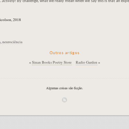
…
actively
! By challenge, what we really mean when we say this is that an ex
icolson, 2018
a
,
neurociência
Outros artigos
«
Sinan Books Poetry Store
Radio Garden
»
Algumas coisas são ficção.