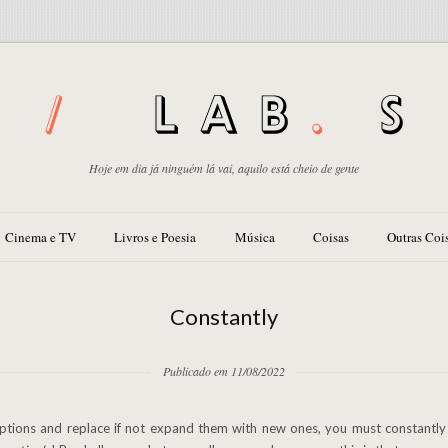
Hoje em dia já ninguém lá vai, aquilo está cheio de gente
Cinema e TV
Livros e Poesia
Música
Coisas
Outras Coi
Constantly
Publicado em 11/08/2022
ptions and replace if not expand them with new ones, you must constantly 