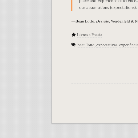
place and experience difference
our assumptions (expectations).
—Beau Lotto,
Deviate
, Weidenfeld & N
Livros e Poesia
beau lotto
,
expectativas
,
experiênci