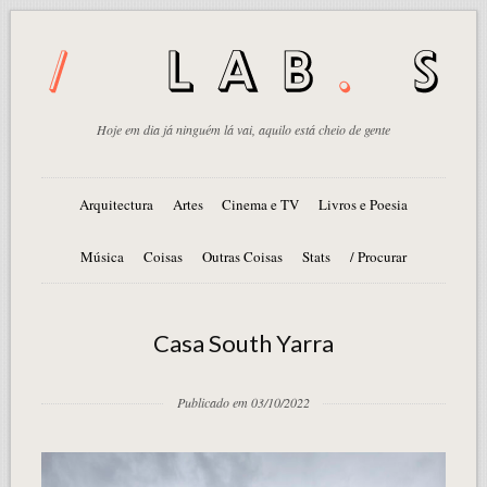
Hoje em dia já ninguém lá vai, aquilo está cheio de gente
Arquitectura
Artes
Cinema e TV
Livros e Poesia
Música
Coisas
Outras Coisas
Stats
/ Procurar
Casa South Yarra
Publicado em 03/10/2022