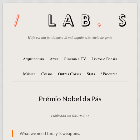
Hoje em dia já ninguém lá vai, aquilo está cheio de gente
Arquitectura
Artes
Cinema e TV
Livros e Poesia
Música
Coisas
Outras Coisas
Stats
/ Procurar
Prémio Nobel da Pás
Publicado em 08/10/2022
What we need today is weapons.