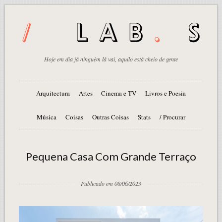
Hoje em dia já ninguém lá vai, aquilo está cheio de gente
Arquitectura
Artes
Cinema e TV
Livros e Poesia
Música
Coisas
Outras Coisas
Stats
/ Procurar
Pequena Casa Com Grande Terraço
Publicado em 08/06/2023