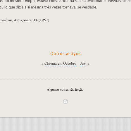
as, ao mesmo tempo, estava convencida da sua superioridade. Inevitavelme
uilo que dizia a si mesma três vezes tornava-se verdade.
hawdron
, Antígona 2014 (1957)
Outros artigos
«
Cinema em Outubro
Just
»
Algumas coisas são ficção.