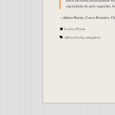
mal e de forma inconsistente. M
capacidade de auto-sugestão. Aq
—Aldous Huxley,
Contos Reunidos, C
Livros e Poesia
aldous huxley
,
arrogância