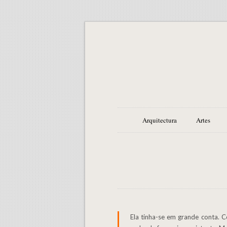
Arquitectura
Artes
Ela tinha-se em grande conta. Como todas estas pessoas espirituais. Uma arrogância desmesurada. Ela representava o papel de superior muito