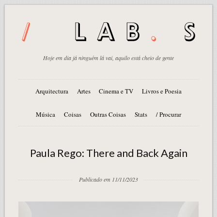
Hoje em dia já ninguém lá vai, aquilo está cheio de gente
Arquitectura
Artes
Cinema e TV
Livros e Poesia
Música
Coisas
Outras Coisas
Stats
/ Procurar
Paula Rego: There and Back Again
Publicado em 11/11/2023