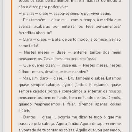
todos os seus pensamentos. É infeliz mas faz de modo a
não o dizer, para poder viver.
— E, aliás — disse —, acaba-se sempre por viver assim.
— E tu também — disse eu — com o tempo, à medida que
avança, acabarás por enterrar os teus pensamentos?
Acreditas nisso, tu?
— Claro — disse. — E até, de certo modo, já comecei. Se não
como faria?
— Nestes meses — disse —, enterrei tantos dos meus
pensamentos. Cavei-lhes uma pequena fossa.
— Que queres dizer? — disse eu. — Nestes meses, nestes
últimos meses, desde que és meu noivo?
— Mas, sim, claro — disse. — E tu também o sabes. Estamos
quase sempre calados, agora, juntos. E estamos quase
sempre calados porque comecámos a enterrar os nossos
pensamentos, bem no fundo, bem no fundo de nós. Depois,
quando reaprendemos a falar, diremos apenas coisas
inúteis.
— Dantes — disse —, ocorria-me dizer-te tudo o que me
passava pela cabeça. Agora já não. Agora desapareceu-me
a vontade de te contar as coisas. Aquilo que vou pensando,