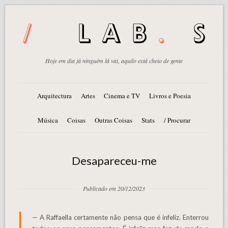
Hoje em dia já ninguém lá vai, aquilo está cheio de gente
Arquitectura
Artes
Cinema e TV
Livros e Poesia
Música
Coisas
Outras Coisas
Stats
/ Procurar
Desapareceu-me
Publicado em 20/12/2023
— A Raffaella certamente não pensa que é infeliz. Enterrou