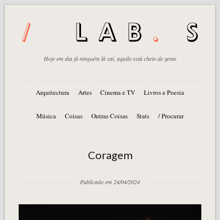
Hoje em dia já ninguém lá vai, aquilo está cheio de gente
Arquitectura
Artes
Cinema e TV
Livros e Poesia
Música
Coisas
Outras Coisas
Stats
/ Procurar
Coragem
Publicado em 24/04/2024