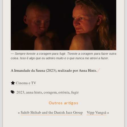
— Sempre tiveste a coragem para fugir. Tiveste a coragem para fazer outra
coisa. Isso é algo que eu admiro muito e o que nunca me atrevi a fazer.
A Irmandade da Sauna (2023), realizado por Anna Hints.
Cinema e TV
2023
,
anna hints
,
coragem
,
estónia
,
fugir
Outros artigos
«
Sahib Shihab and the Danish Jazz Group
Vipp Vangså
»