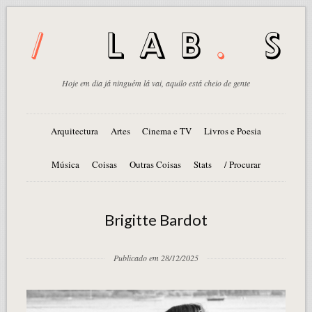
Hoje em dia já ninguém lá vai, aquilo está cheio de gente
Arquitectura
Artes
Cinema e TV
Livros e Poesia
Música
Coisas
Outras Coisas
Stats
/ Procurar
Brigitte Bardot
Publicado em 28/12/2025