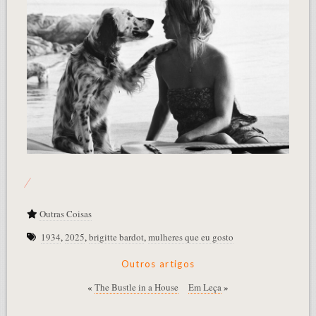
Outras Coisas
1934
,
2025
,
brigitte bardot
,
mulheres que eu gosto
Outros artigos
«
The Bustle in a House
Em Leça
»