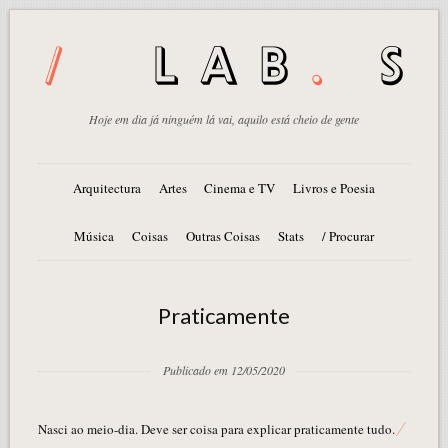
Hoje em dia já ninguém lá vai, aquilo está cheio de gente
Arquitectura
Artes
Cinema e TV
Livros e Poesia
Música
Coisas
Outras Coisas
Stats
/ Procurar
Praticamente
Publicado em 12/05/2020
Nasci ao meio-dia. Deve ser coisa para explicar praticamente tudo.