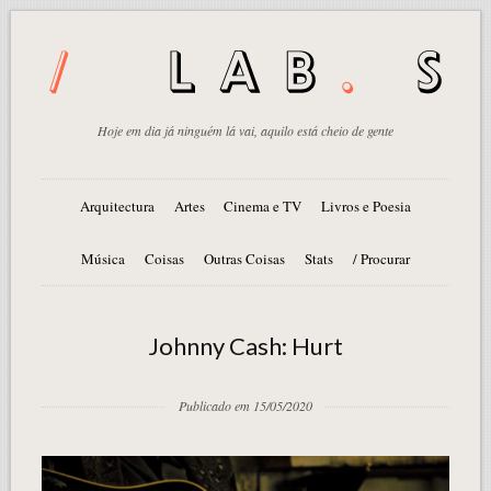
Hoje em dia já ninguém lá vai, aquilo está cheio de gente
Arquitectura
Artes
Cinema e TV
Livros e Poesia
Música
Coisas
Outras Coisas
Stats
/ Procurar
Johnny Cash: Hurt
Publicado em 15/05/2020