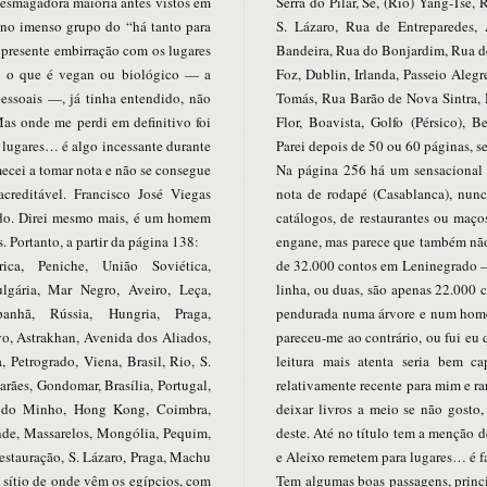
 esmagadora maioria antes vistos em
Serra do Pilar, Sé, (Rio) Yang-Tsé,
i no imenso grupo do “há tanto para
S. Lázaro, Rua de Entreparedes,
nipresente embirração com os lugares
Bandeira, Rua do Bonjardim, Rua de 
o o que é vegan ou biológico — a
Foz, Dublin, Irlanda, Passeio Aleg
pessoais —, já tinha entendido, não
Tomás, Rua Barão de Nova Sintra, 
Mas onde me perdi em definitivo foi
Flor, Boavista, Golfo (Pérsico), 
 e lugares… é algo incessante durante
Parei depois de 50 ou 60 páginas, se
mecei a tomar nota e não se consegue
Na página 256 há um sensacional 
acreditável. Francisco José Viegas
nota de rodapé (Casablanca), nunc
o. Direi mesmo mais, é um homem
catálogos, de restaurantes ou maço
. Portanto, a partir da página 138:
engane, mas parece que também não 
ica, Peniche, União Soviética,
de 32.000 contos em Leninegrado —
lgária, Mar Negro, Aveiro, Leça,
linha, ou duas, são apenas 22.000 
anhã, Rússia, Hungria, Praga,
pendurada numa árvore e num home
o, Astrakhan, Avenida dos Aliados,
pareceu-me ao contrário, ou fui eu
, Petrogrado, Viena, Brasil, Rio, S.
leitura mais atenta seria bem c
arães, Gondomar, Brasília, Portugal,
relativamente recente para mim e ra
a do Minho, Hong Kong, Coimbra,
deixar livros a meio se não gost
nde, Massarelos, Mongólia, Pequim,
deste. Até no título tem a menção d
estauração, S. Lázaro, Praga, Machu
e Aleixo remetem para lugares… é fa
o sítio de onde vêm os egípcios, com
Tem algumas boas passagens, princip