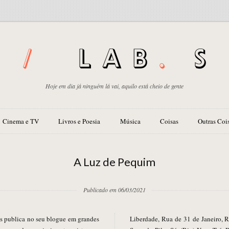
Hoje em dia já ninguém lá vai, aquilo está cheio de gente
Cinema e TV
Livros e Poesia
Música
Coisas
Outras Coi
A Luz de Pequim
Publicado em 06/03/2021
Liberdade, Rua de 31 de Janeiro, R