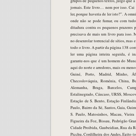
grupos de pequenos textos, julgo que a
jornais. Este livro… nem por isso. Ca
ler, porque haveria de ler isto?”. A om
onde não se pode fumar, ou com tud
ditadura contra os pequenos prazeres 
precisava de mais um livro para isso. 
no desenrolar torrencial de sítios, ruas
todo o livro. A partir da página 138 co
ler uma página inteira seguida, é in
garante-nos que é um homem do Mund
aqui do norte e arredores, mais ou menos
Guiné, Porto, Madrid, Minho, Áfr
Checoslováquia, Roménia, China, Bu
Alemanha, Braga, Barcelos, Camp
Estalinegrado, Cáucaso, URSS, Moscov
Estação de S. Bento, Estação Finlândia
Paulo, Bairro da Sé, Santos, Gaia, Guim
S. Paulo, Matosinhos, Macau, Vieir
Figueira da Foz, Bissau, Pedrógão Gra
Cidade Proibida, Gaubeidian, Rua da R
Picchu, Cordilheira dos Andes, Egito (