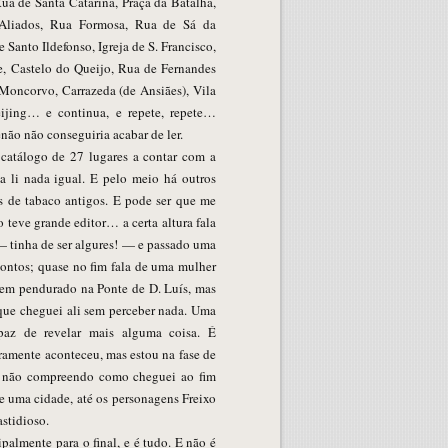
 Rua de Santa Catarina, Praça da Batalha,
 Aliados, Rua Formosa, Rua de Sá da
Santo Ildefonso, Igreja de S. Francisco,
re, Castelo do Queijo, Rua de Fernandes
Moncorvo, Carrazeda (de Ansiães), Vila
Beijing… e continua, e repete, repete…
não não conseguiria acabar de ler.
catálogo de 27 lugares a contar com a
a li nada igual. E pelo meio há outros
s de tabaco antigos. E pode ser que me
teve grande editor… a certa altura fala
 tinha de ser algures! — e passado uma
contos; quase no fim fala de uma mulher
m pendurado na Ponte de D. Luís, mas
 que cheguei ali sem perceber nada. Uma
apaz de revelar mais alguma coisa. É
ramente aconteceu, mas estou na fase de
o, não compreendo como cheguei ao fim
e uma cidade, até os personagens Freixo
stidioso.
almente para o final, e é tudo. E não é