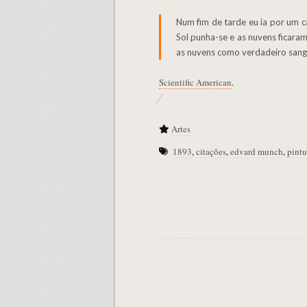
Num fim de tarde eu ia por um caminho, a cidade estava de um lado e o fiorde abaixo. Senti-me cansado e doente. Parei e olhei para o fiorde — o
Sol punha-se e as nuvens ficaram
as nuvens como verdadeiro sangue
Scientific American
.
Artes
1893
,
citações
,
edvard munch
,
pintu