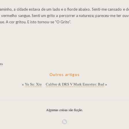
 vermelho sangue. Senti um grito a percorrer a natureza; pareceu-me ter ouvid
. A cor gritou. E isto tornou-se “O Grito”.
ra
Outros artigos
«
Yu Su: Xiu
Calibre & DRS V Mark Ernestus: Bad
»
Algumas coisas são ficção.