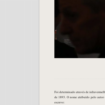
Foi determinado através de infravermelhos que “Kan kun være malet af en gal Mand!” foi escrito pelo próprio Edvard Munch no quadro conhecido como “O Grito”
de 1893. O nome atribuído pelo autor 
escreve: