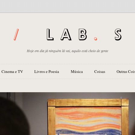
Hoje em dia já ninguém lá vai, aquilo está cheio de gente
Cinema e TV
Livros e Poesia
Música
Coisas
Outras Coi