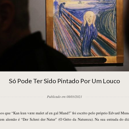
Só Pode Ter Sido Pintado Por Um Louco
Publicado em 08/03/2021
em alemão é “Der Schrei der Natur” (O Grito da Natureza). Na sua entrada do di