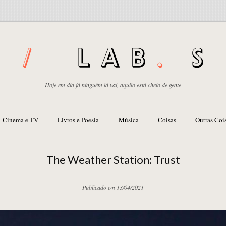
Hoje em dia já ninguém lá vai, aquilo está cheio de gente
Cinema e TV
Livros e Poesia
Música
Coisas
Outras Coi
The Weather Station: Trust
Publicado em 13/04/2021