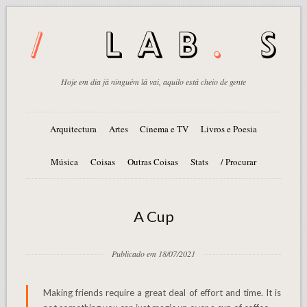
Hoje em dia já ninguém lá vai, aquilo está cheio de gente
Arquitectura
Artes
Cinema e TV
Livros e Poesia
Música
Coisas
Outras Coisas
Stats
/ Procurar
A Cup
Publicado em 18/07/2021
Making friends require a great deal of effort and time. It is