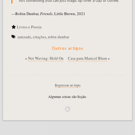
not something you can just magic up over a cup of coffee.
—Robin Dunbar,
Friends
, Little Brown, 2021
Livros e Poesia
amizade
,
citações
,
robin dunbar
Outros artigos
«
Not Waving: Hold On
Casa para Maricel Blum
»
Regressar ao topo
Algumas coisas são ficção.