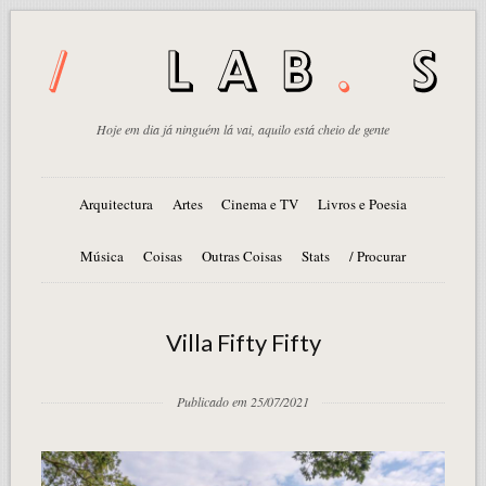
Hoje em dia já ninguém lá vai, aquilo está cheio de gente
Arquitectura
Artes
Cinema e TV
Livros e Poesia
Música
Coisas
Outras Coisas
Stats
/ Procurar
Villa Fifty Fifty
Publicado em 25/07/2021