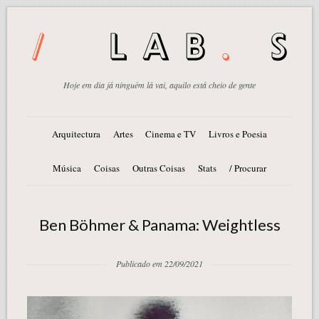
Hoje em dia já ninguém lá vai, aquilo está cheio de gente
Arquitectura
Artes
Cinema e TV
Livros e Poesia
Música
Coisas
Outras Coisas
Stats
/ Procurar
Ben Böhmer & Panama: Weightless
Publicado em 22/09/2021