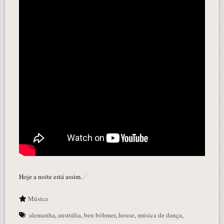
Hoje a noite está assim.
Música
alemanha
,
austrália
,
ben böhmer
,
house
,
música de dança
,