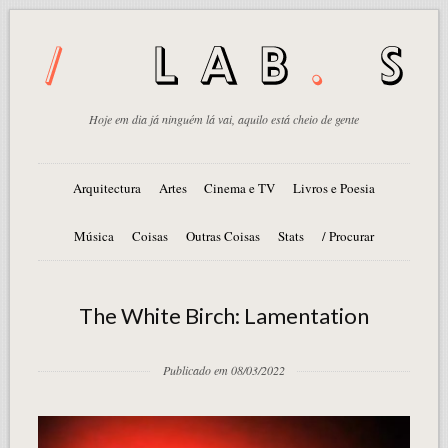
Hoje em dia já ninguém lá vai, aquilo está cheio de gente
Arquitectura
Artes
Cinema e TV
Livros e Poesia
Música
Coisas
Outras Coisas
Stats
/ Procurar
The White Birch: Lamentation
Publicado em 08/03/2022