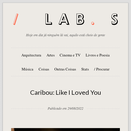
Hoje em dia já ninguém lá vai, aquilo está cheio de gente
Arquitectura
Artes
Cinema e TV
Livros e Poesia
Música
Coisas
Outras Coisas
Stats
/ Procurar
Caribou: Like I Loved You
Publicado em 29/08/2022