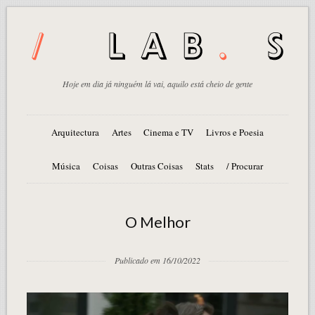
Hoje em dia já ninguém lá vai, aquilo está cheio de gente
Arquitectura
Artes
Cinema e TV
Livros e Poesia
Música
Coisas
Outras Coisas
Stats
/ Procurar
O Melhor
Publicado em 16/10/2022