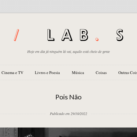
Hoje em dia já ninguém lá vai, aquilo está cheio de gente
Cinema e TV
Livros e Poesia
Música
Coisas
Outras Coi
Pois Não
Publicado em 29/10/2022