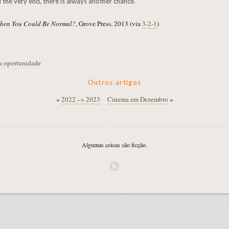
ll the very end, there is always another chance.
en You Could Be Normal?​
, Grove Press, 2013 (via
3-2-1
)
a oportunidade
Outros artigos
«
2022 –> 2023
Cinema em Dezembro
»
Algumas coisas são ficção.