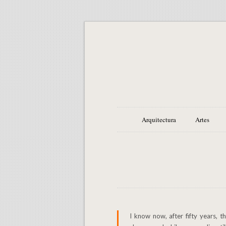
Arquitectura
Artes
I know now, after fifty years, that the finding/losing, forgetting/remembering, leaving/returning, never stops. The whole of life is about another