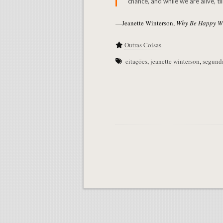
chance, and while we are alive, ti
—Jeanette Winterson,
Why Be Happy Wh
Outras Coisas
citações
,
jeanette winterson
,
segund