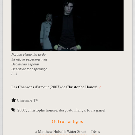
Porque vieste tão tarde
Já não te esperava mais
Decidi não esperar
Desisti de ter esperança
(…)
Les Chansons d’Amour (2007) de Christophe Honoré.
Cinema e TV
2007
,
christophe honoré
,
desgosto
,
frança
,
louis garrel
Outros artigos
«
Matthew Halsall: Water Street
Très
»