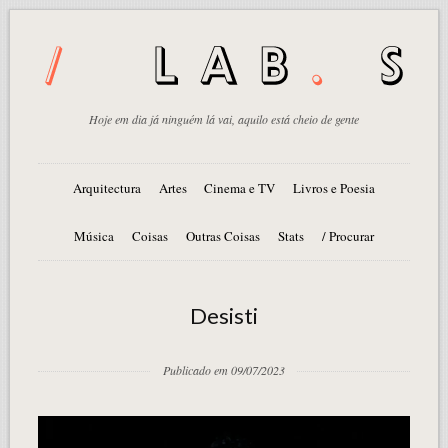
Hoje em dia já ninguém lá vai, aquilo está cheio de gente
Arquitectura
Artes
Cinema e TV
Livros e Poesia
Música
Coisas
Outras Coisas
Stats
/ Procurar
Desisti
Publicado em 09/07/2023