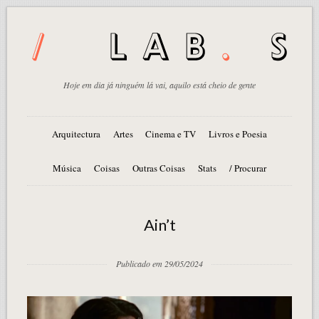
Hoje em dia já ninguém lá vai, aquilo está cheio de gente
Arquitectura
Artes
Cinema e TV
Livros e Poesia
Música
Coisas
Outras Coisas
Stats
/ Procurar
Ain’t
Publicado em 29/05/2024