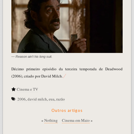
— Reason ain’t his long suit.
Décimo primeiro episódio da terceira temporada de Deadwood
(2006), criado por David Milch.
Cinema e TV
2006
,
david milch
,
eua
,
razão
Outros artigos
«
Nothing
Cinema em Maio
»