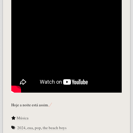
Hoje a noite está assim.
Música
2024
,
eua
,
pop
,
the beach boys