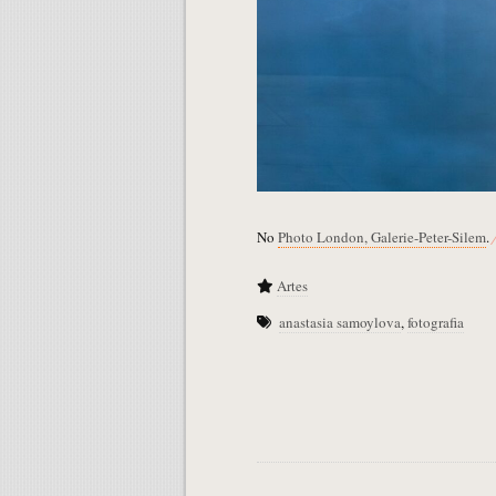
No
Photo London, Galerie-Peter-Silem
.
Artes
anastasia samoylova
,
fotografia