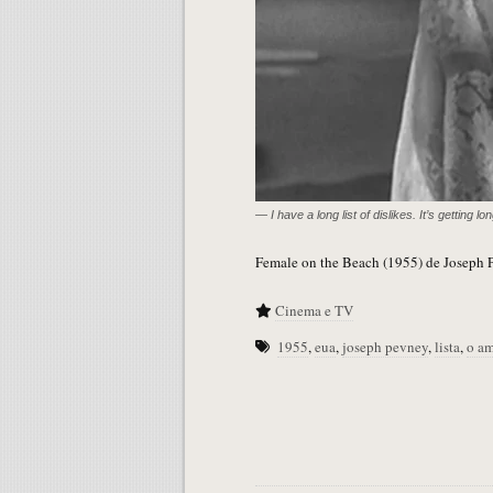
— I have a long list of dislikes. It’s getting lo
Female on the Beach (1955) de Joseph 
Cinema e TV
1955
,
eua
,
joseph pevney
,
lista
,
o am