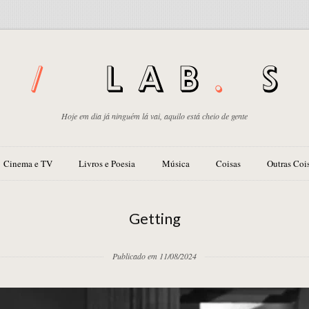
Hoje em dia já ninguém lá vai, aquilo está cheio de gente
Cinema e TV
Livros e Poesia
Música
Coisas
Outras Coi
Getting
Publicado em 11/08/2024