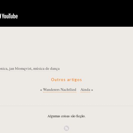
ónica
,
jan blomqvist
,
música de dança
Outros artigos
«
Wanderers Nachtlied
Ainda
»
Algumas coisas são ficção.