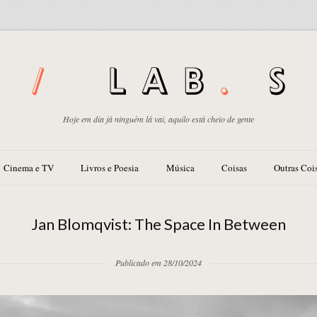
Hoje em dia já ninguém lá vai, aquilo está cheio de gente
Cinema e TV
Livros e Poesia
Música
Coisas
Outras Coi
Jan Blomqvist: The Space In Between
Publicado em 28/10/2024