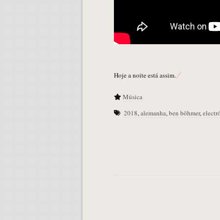
Hoje a noite está assim.
Música
2018
,
alemanha
,
ben böhmer
,
electr