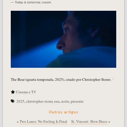
— Today is tomorrow, cousin.
The Bear (quarta temporada, 2025), criado por Christopher Storer.
Cinema e TV
2025
,
christopher storer
,
eua
,
noite
,
presente
Outros artigos
«
Two Lanes: No Feeling Is Final
St. Vincent: Slow Disco
»