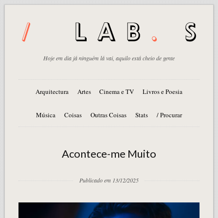
Hoje em dia já ninguém lá vai, aquilo está cheio de gente
Arquitectura
Artes
Cinema e TV
Livros e Poesia
Música
Coisas
Outras Coisas
Stats
/ Procurar
Acontece-me Muito
Publicado em 13/12/2025