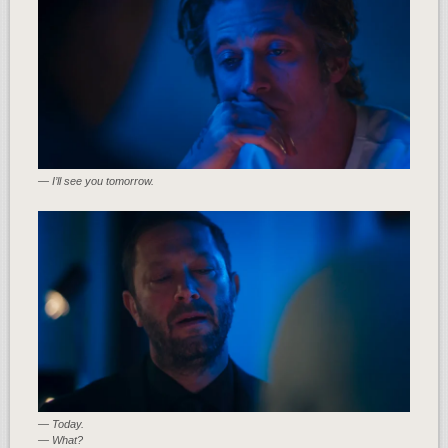
— I’ll see you tomorrow.
— Today.
— What?