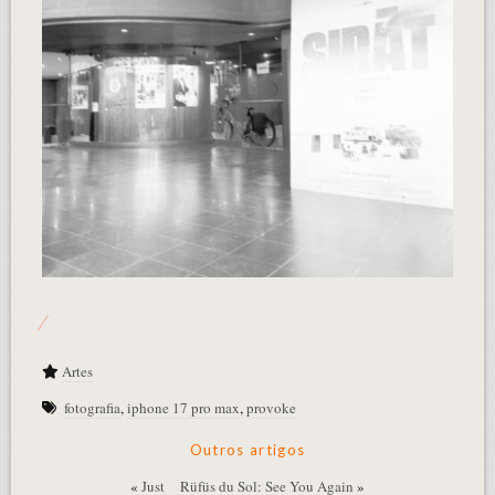
Artes
fotografia
,
iphone 17 pro max
,
provoke
Outros artigos
«
Just
Rüfüs du Sol: See You Again
»