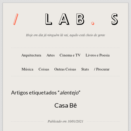
Hoje em dia já ninguém lá vai, aquilo está cheio de gente
Arquitectura
Artes
Cinema e TV
Livros e Poesia
Música
Coisas
Outras Coisas
Stats
/ Procurar
Artigos etiquetados “
alentejo
”
Casa Bê
Publicado em 10/01/2021