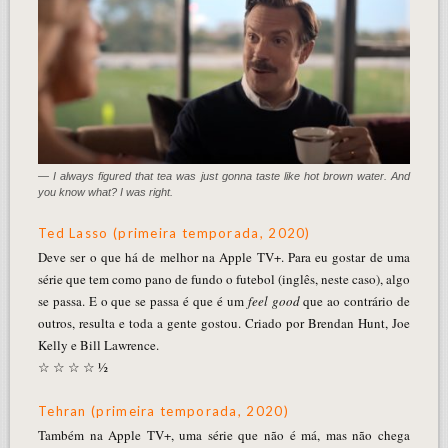
— I always figured that tea was just gonna taste like hot brown water. And
you know what? I was right.
Ted Lasso (primeira temporada, 2020)
Deve ser o que há de melhor na Apple TV+. Para eu gostar de uma
série que tem como pano de fundo o futebol (inglês, neste caso), algo
se passa. E o que se passa é que é um
feel good
que ao contrário de
outros, resulta e toda a gente gostou. Criado por Brendan Hunt, Joe
Kelly e Bill Lawrence.
☆ ☆ ☆ ☆ ½
Tehran (primeira temporada, 2020)
Também na Apple TV+, uma série que não é má, mas não chega