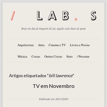
Hoje em dia já ninguém lá vai, aquilo está cheio de gente
Arquitectura
Artes
Cinema e TV
Livros e Poesia
Música
Coisas
Outras Coisas
Stats
/ Procurar
Artigos etiquetados “
bill lawrence
”
TV em Novembro
Publicado em 30/11/2020