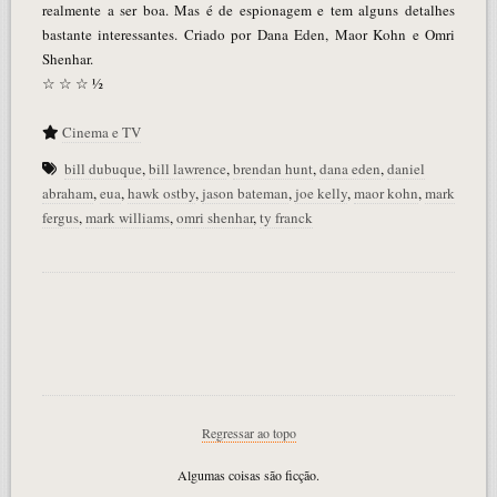
realmente a ser boa. Mas é de espionagem e tem alguns detalhes
bastante interessantes. Criado por Dana Eden, Maor Kohn e Omri
Shenhar.
☆ ☆ ☆ ½
Cinema e TV
bill dubuque
,
bill lawrence
,
brendan hunt
,
dana eden
,
daniel
abraham
,
eua
,
hawk ostby
,
jason bateman
,
joe kelly
,
maor kohn
,
mark
fergus
,
mark williams
,
omri shenhar
,
ty franck
Regressar ao topo
Algumas coisas são ficção.