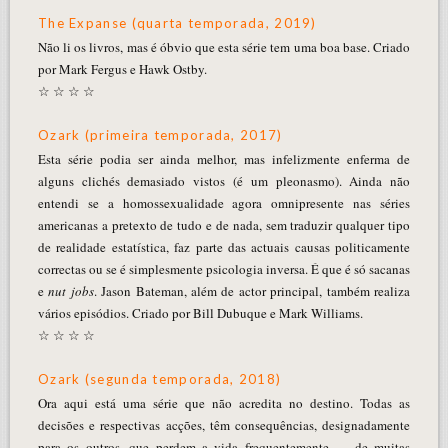
The Expanse (quarta temporada, 2019)
Não li os livros, mas é óbvio que esta série tem uma boa base. Criado
por Mark Fergus e Hawk Ostby.
☆ ☆ ☆ ☆
Ozark (primeira temporada, 2017)
Esta série podia ser ainda melhor, mas infelizmente enferma de
alguns clichés demasiado vistos (é um pleonasmo). Ainda não
entendi se a homossexualidade agora omnipresente nas séries
americanas a pretexto de tudo e de nada, sem traduzir qualquer tipo
de realidade estatística, faz parte das actuais causas politicamente
correctas ou se é simplesmente psicologia inversa. É que é só sacanas
e
nut jobs
. Jason Bateman, além de actor principal, também realiza
vários episódios. Criado por Bill Dubuque e Mark Williams.
☆ ☆ ☆ ☆
Ozark (segunda temporada, 2018)
Ora aqui está uma série que não acredita no destino. Todas as
decisões e respectivas acções, têm consequências, designadamente
para os outros, que perdem a vida frequentemente — de muitas