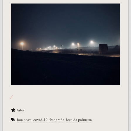
Artes
boa nova
,
covid-19
,
fotografia
,
leça da palmeira