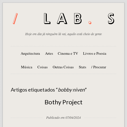
Hoje em dia já ninguém lá vai, aquilo está cheio de gente
Arquitectura
Artes
Cinema e TV
Livros e Poesia
Música
Coisas
Outras Coisas
Stats
/ Procurar
Artigos etiquetados “
bobby niven
”
Bothy Project
Publicado em 07/04/2024