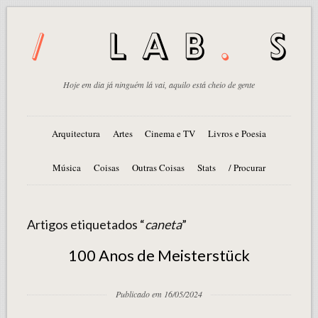
Hoje em dia já ninguém lá vai, aquilo está cheio de gente
Arquitectura
Artes
Cinema e TV
Livros e Poesia
Música
Coisas
Outras Coisas
Stats
/ Procurar
Artigos etiquetados “
caneta
”
100 Anos de Meisterstück
Publicado em 16/05/2024