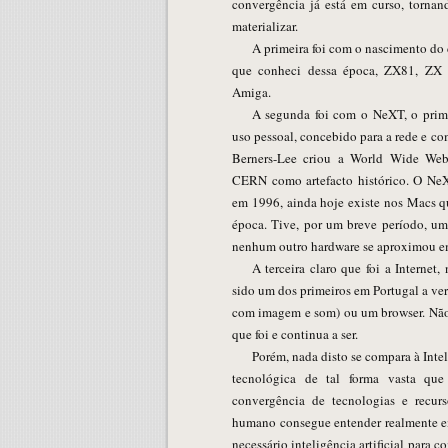
convergência já está em curso, tornan
materializar.
A primeira foi com o nascimento do
que conheci dessa época, ZX81, ZX
Amiga.
A segunda foi com o NeXT, o prim
uso pessoal, concebido para a rede e c
Berners-Lee criou a World Wide We
CERN como artefacto histórico. O NeXTStep, que evoluiu para o MacOS
em 1996, ainda hoje existe nos Macs qu
época. Tive, por um breve período, um
nenhum outro hardware se aproximou em
A terceira claro que foi a Internet
sido um dos primeiros em Portugal a ver
com imagem e som) ou um browser. Não 
que foi e continua a ser.
Porém, nada disto se compara à Inte
tecnológica de tal forma vasta que
convergência de tecnologias e recur
humano consegue entender realmente em
necessário inteligência artificial para 