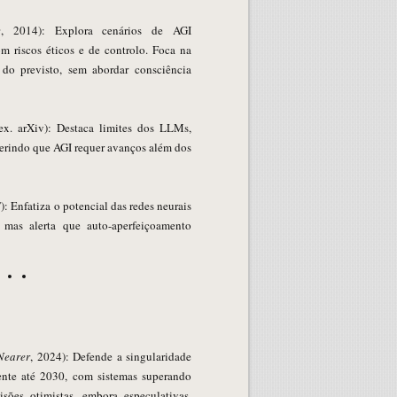
e
, 2014): Explora cenários de AGI
m riscos éticos e de controlo. Foca na
 do previsto, sem abordar consciência
 ex. arXiv): Destaca limites dos LLMs,
gerindo que AGI requer avanços além dos
): Enfatiza o potencial das redes neurais
 mas alerta que auto-aperfeiçoamento
Nearer
, 2024): Defende a singularidade
ente até 2030, com sistemas superando
sões otimistas, embora especulativas,