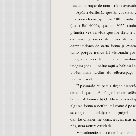
mas é um truque de uma astúcia avassala
Após a desilusão que foi constatar
nos prometeram, que em 2.001 ainda 
(ou o Hal 9000), que em 2025 ainda 
primeira vez na vida que me sinto a vi
culminar glorioso de mais de um 
computadores de certa forma já evoca
tanto porque nunca foi visionada po
mim, que não li ou vi em nenhum
imaginação) — incluo aqui a habitual 
visões mais tardias do ciberespaço.
inacreditável.
E passando eu para a ficção científ
concluí que a IA irá ganhar consciê
tempo. A famosa
AGI
. Até é possível
alguma forma a oculte, tal como é poss
se estejam a aperfeiçoar a si próprias
dar. Eu chamei-lhe consciência, mas 
nós, nem noutra entidade.
Virtualmente todo o conhecimento 