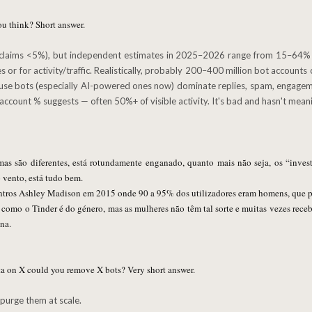
u think? Short answer.
r for activity/traffic. Realistically, probably 200–400 million bot accounts o
use bots (especially AI-powered ones now) dominate replies, spam, engage
ccount % suggests — often 50%+ of visible activity. It's bad and hasn't mean
rmas são diferentes, está rotundamente enganado, quanto mais não seja, os “inve
o vento, está tudo bem.
ntros Ashley Madison em 2015 onde 90 a 95% dos utilizadores eram homens, que p
os como o Tinder é do género, mas as mulheres não têm tal sorte e muitas vezes r
na.
ata on X could you remove X bots? Very short answer.
d purge them at scale.