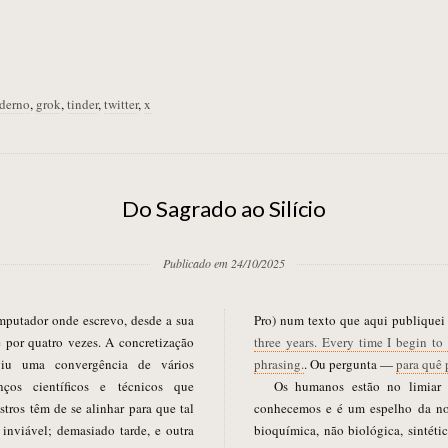
derno
,
grok
,
tinder
,
twitter
,
x
Do Sagrado ao Silício
Publicado em 24/10/2025
Pro) num texto que aqui publique
 por quatro vezes. A concretização
three years. Every time I begin to 
giu uma convergência de vários
phrasing.
. Ou pergunta —
para quê 
nços científicos e técnicos que
Os humanos estão no limiar 
stros têm de se alinhar para que tal
conhecemos e é um espelho da nos
 inviável; demasiado tarde, e outra
bioquímica, não biológica, sintétic