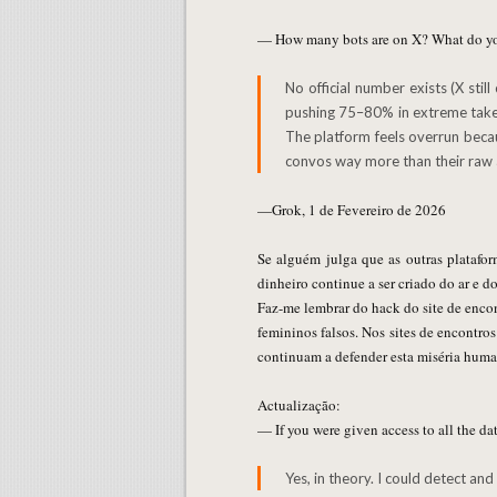
— How many bots are on X? What do yo
No official number exists (X still claims <5%), but independent estimates in 2025–2026 range from 15–64% of accounts being bots — with some
pushing 75–80% in extreme takes o
The platform feels overrun beca
convos way more than their raw a
—Grok, 1 de Fevereiro de 2026
Se alguém julga que as outras platafo
dinheiro continue a ser criado do ar e d
Faz-me lembrar do hack do site de enco
femininos falsos. Nos sites de encontr
continuam a defender esta miséria huma
Actualização:
— If you were given access to all the d
Yes, in theory. I could detect an