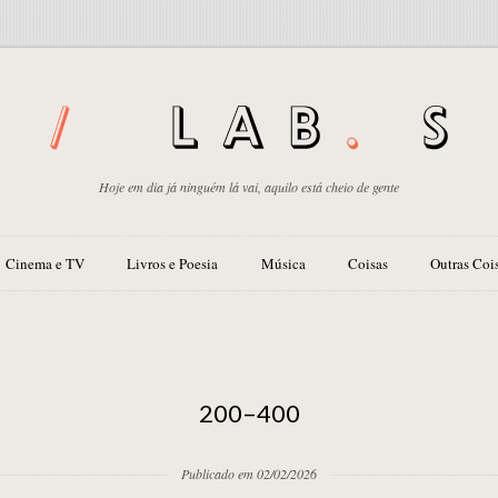
Hoje em dia já ninguém lá vai, aquilo está cheio de gente
Cinema e TV
Livros e Poesia
Música
Coisas
Outras Coi
200–400
Publicado em 02/02/2026