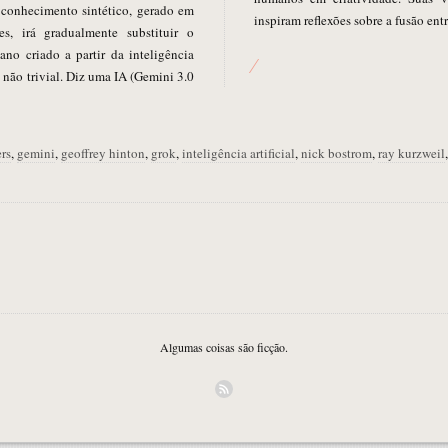
o conhecimento sintético, gerado em
inspiram reflexões sobre a fusão en
s, irá gradualmente substituir o
 criado a partir da inteligência
 não trivial. Diz uma IA (Gemini 3.0
rs
,
gemini
,
geoffrey hinton
,
grok
,
inteligência artificial
,
nick bostrom
,
ray kurzweil
Algumas coisas são ficção.