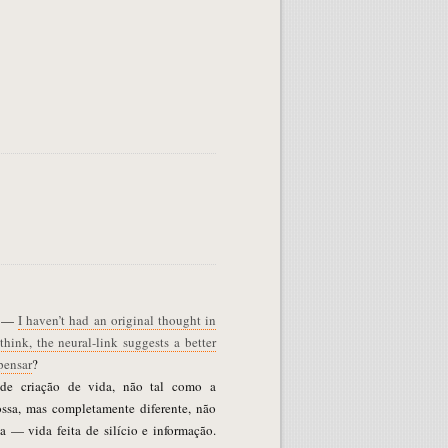
i —
I haven’t had an original thought in
think, the neural-link suggests a better
pensar
?
de criação de vida, não tal como a
sa, mas completamente diferente, não
a — vida feita de silício e informação.