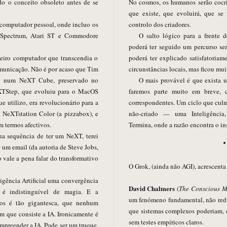
do o conceito obsoleto antes de se
No cosmos, os humanos serão cocri
que existe, que evoluirá, que se 
 computador pessoal, onde incluo os
controlo dos criadores.
 Spectrum, Atari ST e Commodore
O salto lógico para a frente d
poderá ter seguido um percurso s
eiro computador que transcendia o
poderá ter explicado satisfatoria
omunicação. Não é por acaso que Tim
circunstâncias locais, mas ficou mui
b num NeXT Cube, preservado no
O mais provável é que exista u
faremos parte muito em breve, 
e utilizo, era revolucionário para a
correspondentes. Um ciclo que culmi
 NeXTstation Color (a pizzabox), e
não-criado — uma Inteligência
 termos afectivos.
Termina, onde a razão encontra o in
, na sequência de ter um NeXT, terei
 um email (da autoria de Steve Jobs,
vale a pena falar do transformativo
O Grok, (ainda não AGI), acrescenta
ligência Artificial uma convergência
David Chalmers
(
The Conscious M
 é indistinguível de magia. E a
um fenómeno fundamental, não redut
sos é tão gigantesca, que nenhum
que sistemas complexos poderiam, e
 que consiste a IA. Ironicamente é
sem testes empíricos claros.
compreender a IA. Pode ser um truque,