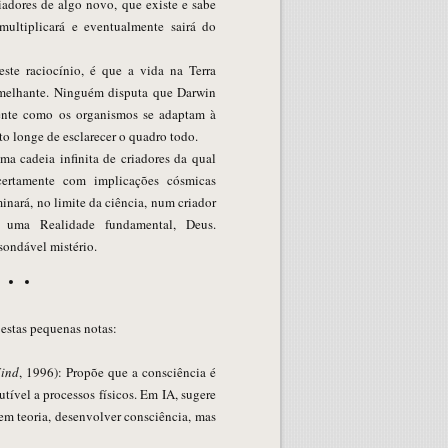
adores de algo novo, que existe e sabe
multiplicará e eventualmente sairá do
este raciocínio, é que a vida na Terra
emelhante. Ninguém disputa que Darwin
mente como os organismos se adaptam à
to longe de esclarecer o quadro todo.
ma cadeia infinita de criadores da qual
certamente com implicações cósmicas
nará, no limite da ciência, num criador
, uma Realidade fundamental, Deus.
sondável mistério.
 estas pequenas notas:
ind
, 1996): Propõe que a consciência é
ível a processos físicos. Em IA, sugere
m teoria, desenvolver consciência, mas