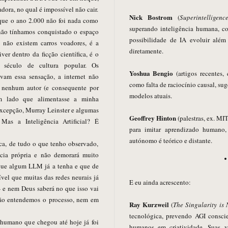
dora, no qual é impossível não cair.
Nick Bostrom
(
Superintelligenc
 que o ano 2.000 não foi nada como
superando inteligência humana, co
não tínhamos conquistado o espaço
possibilidade de IA evoluir além
não existem carros voadores, é a
diretamente.
ver dentro da ficção científica, é o
século de cultura popular. Os
Yoshua Bengio
(artigos recentes,
vam essa sensação, a internet não
como falta de raciocínio causal, su
r nenhum autor (e consequente por
modelos atuais.
 lado que alimentasse a minha
excepção, Murray Leinster e algumas
Geoffrey Hinton
(palestras, ex. MIT
 Mas a Inteligência Artificial? É
para imitar aprendizado humano,
autónomo é teórico e distante.
ica, de tudo o que tenho observado,
ncia própria e não demorará muito
 que algum LLM já a tenha e que de
ível que muitas das redes neurais já
E eu ainda acrescento:
 — e nem Deus saberá no que isso vai
não entendemos o processo, nem em
Ray Kurzweil
(
The Singularity is 
tecnológica, prevendo AGI consci
humano que chegou até hoje já foi
humanos em criatividade. Suas vi