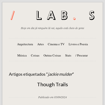
Hoje em dia já ninguém lá vai, aquilo está cheio de gente
Arquitectura
Artes
Cinema e TV
Livros e Poesia
Música
Coisas
Outras Coisas
Stats
/ Procurar
Artigos etiquetados “
jackie mulder
”
Though Trails
Publicado em 05/09/2024