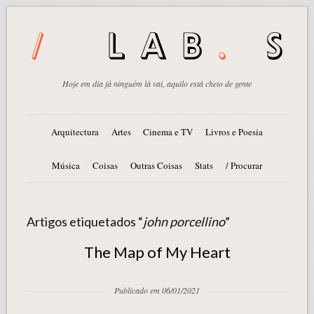
Hoje em dia já ninguém lá vai, aquilo está cheio de gente
Arquitectura
Artes
Cinema e TV
Livros e Poesia
Música
Coisas
Outras Coisas
Stats
/ Procurar
Artigos etiquetados “
john porcellino
”
The Map of My Heart
Publicado em 06/01/2021