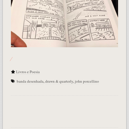
Livros e Poesia
banda desenhada
,
drawn & quarterly
,
john porcellino