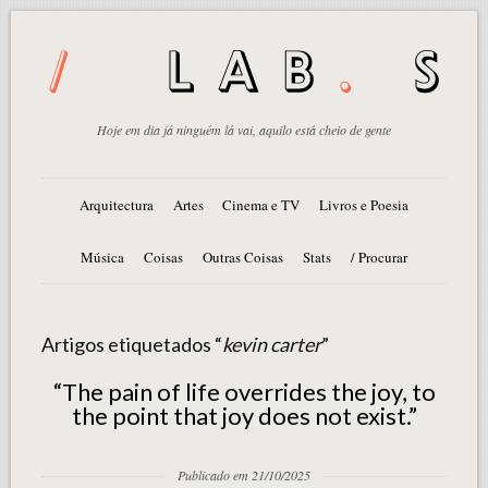
Hoje em dia já ninguém lá vai, aquilo está cheio de gente
Arquitectura
Artes
Cinema e TV
Livros e Poesia
Música
Coisas
Outras Coisas
Stats
/ Procurar
Artigos etiquetados “
kevin carter
”
“The pain of life overrides the joy, to
the point that joy does not exist.”
Publicado em 21/10/2025