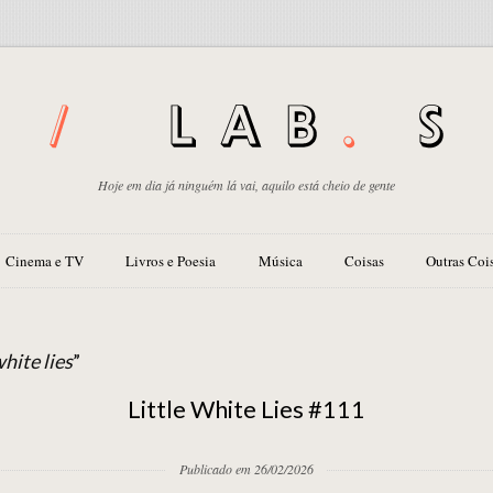
Hoje em dia já ninguém lá vai, aquilo está cheio de gente
Cinema e TV
Livros e Poesia
Música
Coisas
Outras Coi
white lies
”
Little White Lies #111
Publicado em 26/02/2026