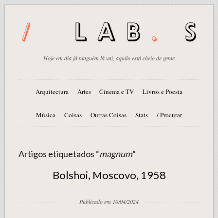
Hoje em dia já ninguém lá vai, aquilo está cheio de gente
Arquitectura
Artes
Cinema e TV
Livros e Poesia
Música
Coisas
Outras Coisas
Stats
/ Procurar
Artigos etiquetados “
magnum
”
Bolshoi, Moscovo, 1958
Publicado em 10/04/2024