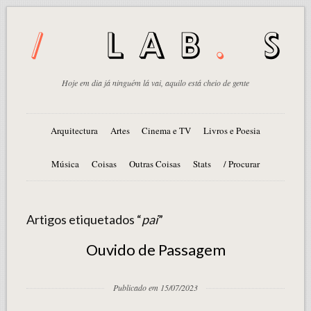
Hoje em dia já ninguém lá vai, aquilo está cheio de gente
Arquitectura
Artes
Cinema e TV
Livros e Poesia
Música
Coisas
Outras Coisas
Stats
/ Procurar
Artigos etiquetados “
pai
”
Ouvido de Passagem
Publicado em 15/07/2023