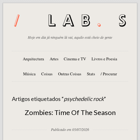
Hoje em dia já ninguém lá vai, aquilo está cheio de gente
Arquitectura
Artes
Cinema e TV
Livros e Poesia
Música
Coisas
Outras Coisas
Stats
/ Procurar
Artigos etiquetados “
psychedelic rock
”
Zombies: Time Of The Season
Publicado em 05/07/2026