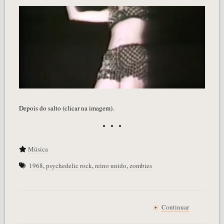
Depois do salto (clicar na imagem).
Música
1968
,
psychedelic rock
,
reino unido
,
zombies
Continuar
+