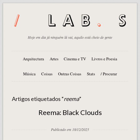
Hoje em dia já ninguém lá vai, aquilo está cheio de gente
Arquitectura
Artes
Cinema e TV
Livros e Poesia
Música
Coisas
Outras Coisas
Stats
/ Procurar
Artigos etiquetados “
reema
”
Reema: Black Clouds
Publicado em 18/12/2025