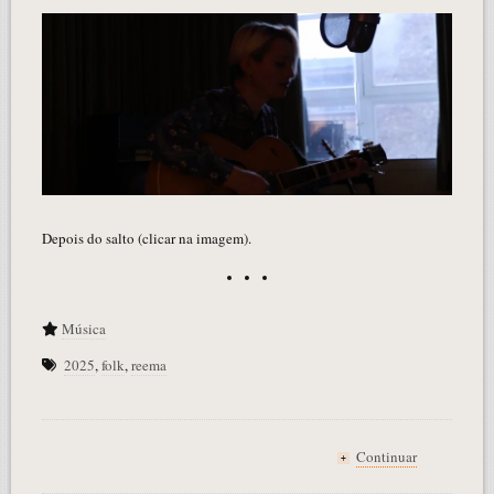
Depois do salto (clicar na imagem).
Música
2025
,
folk
,
reema
Continuar
+